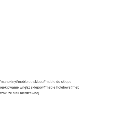
#manekiny#meble do sklepu#meble do sklepu
rojektowanie wnętrz sklepów#meble hotelowe#meble
aki ze stali nierdzewnej