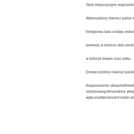
Stoły ekspozycyjne wyproduko
Wykonaliśmy również pełne wyp
Nietypowa lada została wykon
laminatu w kolorze stali nie
w kolorze białym oraz szkła.
Dostarczyliśmy również panel 
#wyposażenie sklepów#mebl
odzieżowego#manekiny sklep
apteczne#producent mebli sk