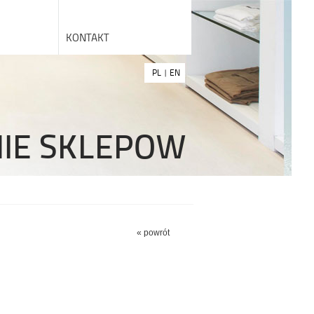
KONTAKT
PL
|
EN
NIE SKLEPOW
« powrót