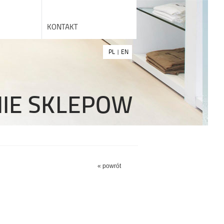
KONTAKT
PL
|
EN
NIE SKLEPOW
« powrót