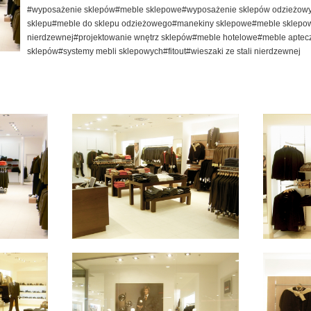
#wyposażenie sklepów#meble sklepowe#wyposażenie sklepów odzieżowy
sklepu#meble do sklepu odzieżowego#manekiny sklepowe#meble sklepowe
nierdzewnej#projektowanie wnętrz sklepów#meble hotelowe#meble aptec
sklepów#systemy mebli sklepowych#fitout#wieszaki ze stali nierdzewnej