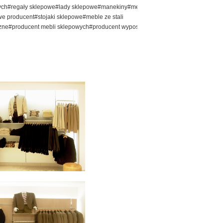
ch#regały sklepowe#lady sklepowe#manekiny#meble do
 producent#stojaki sklepowe#meble ze stali
zne#producent mebli sklepowych#producent wyposażenie