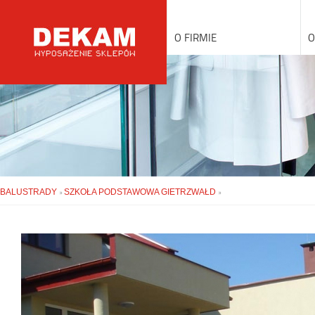
O FIRMIE
O
BALUSTRADY
SZKOŁA PODSTAWOWA GIETRZWAŁD
»
»