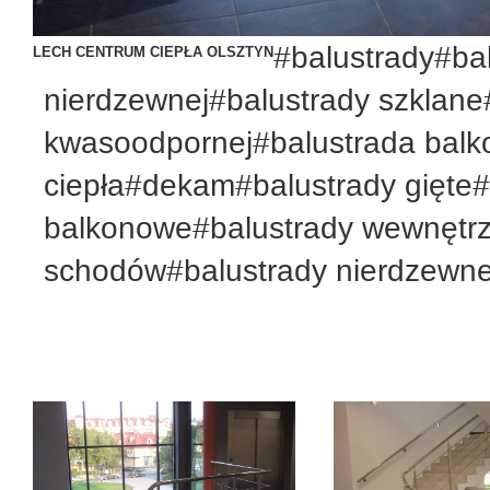
#balustrady#bal
LECH CENTRUM CIEPŁA OLSZTYN
nierdzewnej#balustrady szklane#
kwasoodpornej#balustrada bal
ciepła#dekam#balustrady gięte#
balkonowe#balustrady wewnętr
schodów#balustrady nierdzewne