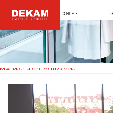
O FIRMIE
O
BALUSTRADY
LECH CENTRUM CIEPŁA OLSZTYN
»
»