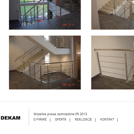
Wszelkie prawa zastrzeżone (©) 2013
O FIRMIE
|
OFERTA
|
REALIZACJE
|
KONTAKT
|